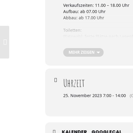
Verkaufszeiten: 11.00 – 18.00 Uhr
Aufbau: ab 07.00 Uhr
Abbau: ab 17.00 Uhr
Toiletten:
Platzwahl: feste Plätze nach Lagep
Aachen 100,5 Arena (Tivoli
Eissporthalle)
Preise: findest du auf unsere Ho
MEHR ZEIGEN
Platzvergabe: die Platzvergabe fin
Dachbereich: nicht überdacht
Uhrzeit
25. November 2023 7:00 - 14:00
(
KALENDER
GOOGLECAL