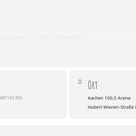
lan (Lageplan unter Infos & Preise NRW)
mepage unter dem Punkt *Infos & Preise NRW*
det nur am Tag der Veranstaltung statt
Ort
GMT+01:00)
Aachen 100,5 Arena
Hubert-Wienen-Straße 