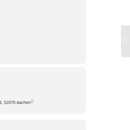
Aa
Ei
8, 52070 Aachen