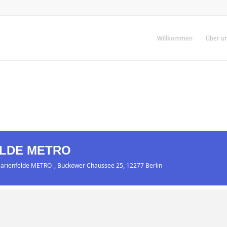
Willkommen
Über u
ELDE METRO
Marienfelde METRO
, Buckower Chaussee 25, 12277 Berlin