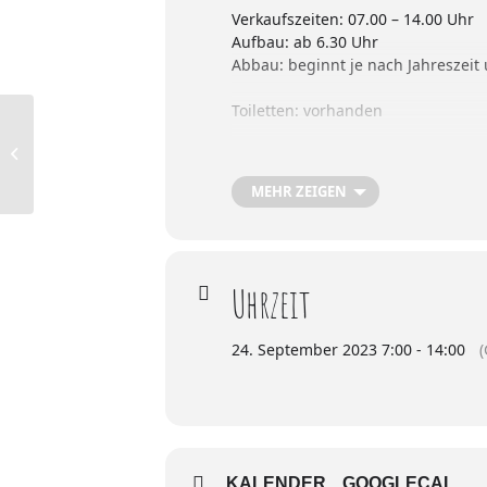
Verkaufszeiten: 07.00 – 14.00 Uhr
Aufbau: ab 6.30 Uhr
Abbau: beginnt je nach Jahreszeit
Toiletten: vorhanden
Berlin-Marienfelde METRO
Platzwahl: feste Plätze nach Lage
MEHR ZEIGEN
Marktbuden: können gegen Aufpre
Platzvergabe: am Vortag auf dem 
Uhrzeit
Dachbereich: großflächig überdac
Preise: finden Sie auf unsere Hom
24. September 2023 7:00 - 14:00
Auto hinter dem Stand: erlaubt, s
KALENDER
GOOGLECAL