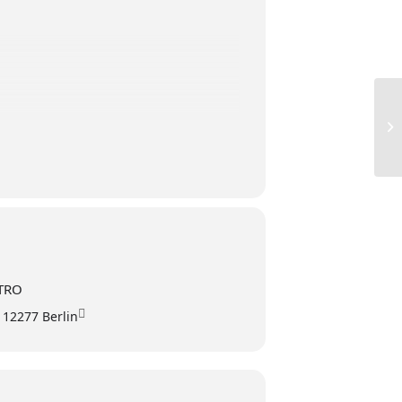
Be
ETRO
 12277 Berlin
st
.