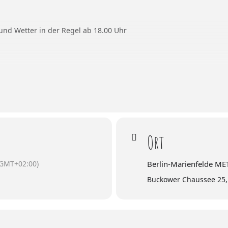
 und Wetter in der Regel ab 18.00 Uhr
plan, nur 4 Meter Pauschalen buchbar
is dazu gebucht werden
Veranstaltungsgelände um 18.00 Uhr
Ort
ht
epage unter dem Punkt *Infos & Preise Berlin*
(GMT+02:00)
Berlin-Marienfelde M
Buckower Chaussee 25,
olange die Größe des Fahrzeuges auf die gebuchte Standfläche pas